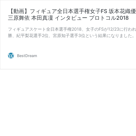
【動画】フィギュア全日本選手権女子FS 坂本花織
三原舞依 本田真凜 インタビュー プロトコル2018
フィギュアスケート全日本選手権2018、女子のFSが12/23に行
勝、紀平梨花選手2位、宮原知子選手3位という結果になりました。
【動
画】
フ
BestDream
ィ
ギ
ュ
ア
全
日
本
選
手
権
女
子