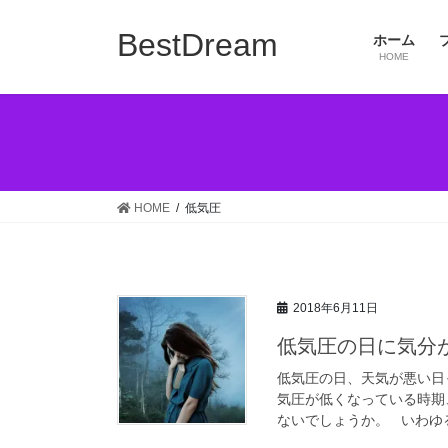
コ
ナ
ン
ビ
BestDream
ホーム
テ
ゲ
HOME
ン
ー
ツ
シ
へ
ョ
ス
ン
キ
に
ッ
移
HOME
低気圧
プ
動
2018年6月11日
低気圧の日に気分
低気圧の日、天気が悪い日
気圧が低くなっている時期
ないでしょうか。 いわゆる