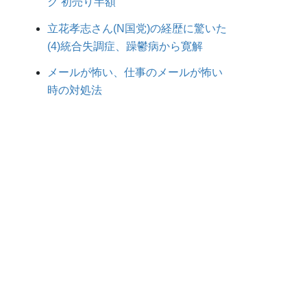
ク 初売り半額
立花孝志さん(N国党)の経歴に驚いた
(4)統合失調症、躁鬱病から寛解
メールが怖い、仕事のメールが怖い
時の対処法