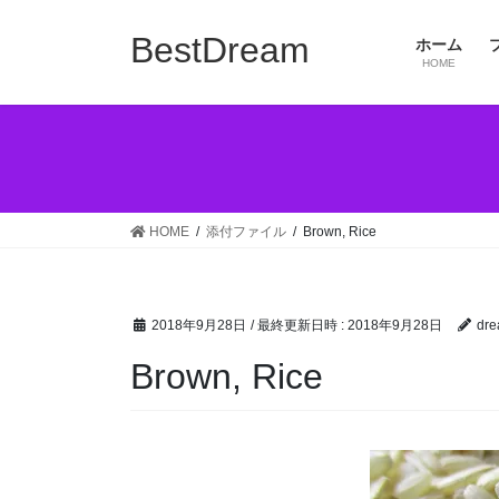
コ
ナ
ン
ビ
BestDream
ホーム
テ
ゲ
HOME
ン
ー
ツ
シ
へ
ョ
ス
ン
キ
に
ッ
移
HOME
添付ファイル
Brown, Rice
プ
動
2018年9月28日
/ 最終更新日時 :
2018年9月28日
dre
Brown, Rice