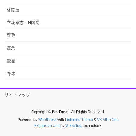
格闘技
立花孝志・N国党
育毛
複業
読書
野球
サイトマップ
Copyright © BestDream All Rights Reserved.
Powered by
WordPress
with
Lightning Theme
&
VK All in One
Expansion Unit
by
Vektor,Inc.
technology.