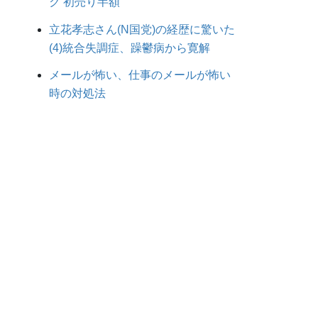
ク 初売り半額
立花孝志さん(N国党)の経歴に驚いた
(4)統合失調症、躁鬱病から寛解
メールが怖い、仕事のメールが怖い
時の対処法