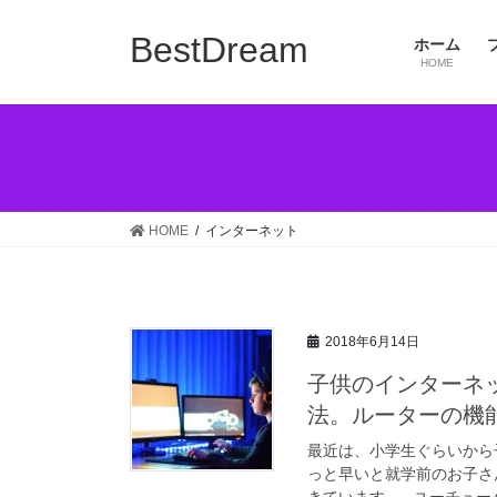
コ
ナ
ン
ビ
BestDream
ホーム
テ
ゲ
HOME
ン
ー
ツ
シ
へ
ョ
ス
ン
キ
に
ッ
移
HOME
インターネット
プ
動
2018年6月14日
子供のインターネ
法。ルーターの機
最近は、小学生ぐらいから
っと早いと就学前のお子さ
きています。 ユーチューバ