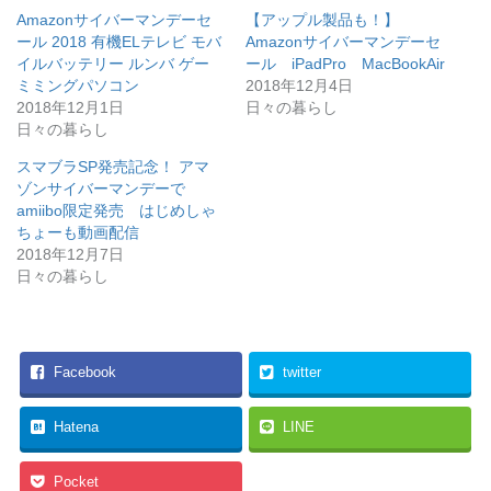
i
で
t
共
Amazonサイバーマンデーセ
【アップル製品も！】
t
有
e
す
ール 2018 有機ELテレビ モバ
Amazonサイバーマンデーセ
r
る
イルバッテリー ルンバ ゲー
ール iPadPro MacBookAir
で
に
共
は
ミミングパソコン
2018年12月4日
有
ク
(
リ
2018年12月1日
日々の暮らし
新
ッ
日々の暮らし
し
ク
い
し
ウ
て
スマブラSP発売記念！ アマ
ィ
く
ン
だ
ゾンサイバーマンデーで
ド
さ
amiibo限定発売 はじめしゃ
ウ
い
で
(
ちょーも動画配信
開
新
き
し
2018年12月7日
ま
い
日々の暮らし
す
ウ
)
ィ
ン
ド
ウ
で
開
き
Facebook
twitter
ま
す
)
Hatena
LINE
Pocket