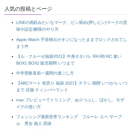
人気の投稿とページ
LINEの画鋲みたいなマーク、ピン留め(押しピン)マークの意
味や設定/解除のやり方
Apple Watch 手首検出がオンになったままでロックされてし
まう件
【ル・クルーゼ福袋2021】中身ネタバレ RA RB RC 違い
BOX1 BOX2 販売期間 いつまで
中学受験直前一週間の過ごし方
【ABCマート 初売り 福袋 2021】チラシ 期間 いつから いつ
まで 店舗 ティンバーランド
mac プレビューでトリミング、ぬりつぶし、ぼかし、モザ
イクの使い方
フェンシング最新世界ランキング フルーレ エペ サーブ
ル 男女 個人 団体