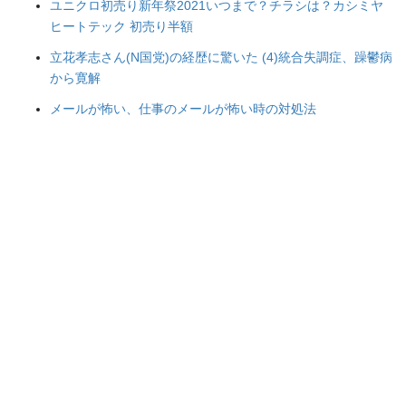
ユニクロ初売り新年祭2021いつまで？チラシは？カシミヤ
ヒートテック 初売り半額
立花孝志さん(N国党)の経歴に驚いた (4)統合失調症、躁鬱病
から寛解
メールが怖い、仕事のメールが怖い時の対処法