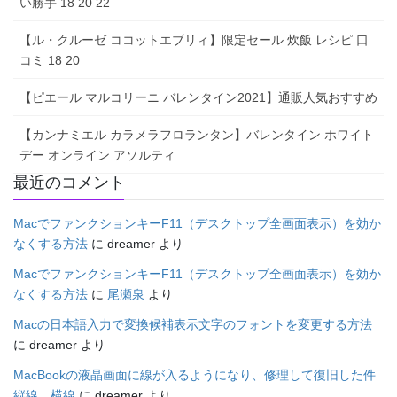
い勝手 18 20 22
【ル・クルーゼ ココットエブリィ】限定セール 炊飯 レシピ 口
コミ 18 20
【ピエール マルコリーニ バレンタイン2021】通販人気おすすめ
【カンナミエル カラメラフロランタン】バレンタイン ホワイト
デー オンライン アソルティ
最近のコメント
MacでファンクションキーF11（デスクトップ全画面表示）を効か
なくする方法
に
dreamer
より
MacでファンクションキーF11（デスクトップ全画面表示）を効か
なくする方法
に
尾瀬泉
より
Macの日本語入力で変換候補表示文字のフォントを変更する方法
に
dreamer
より
MacBookの液晶画面に線が入るようになり、修理して復旧した件
縦線、横線
に
dreamer
より