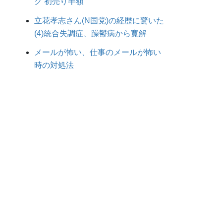
ク 初売り半額
立花孝志さん(N国党)の経歴に驚いた
(4)統合失調症、躁鬱病から寛解
メールが怖い、仕事のメールが怖い
時の対処法