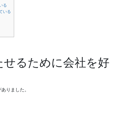
いる
ている
たせるために会社を好
がありました。