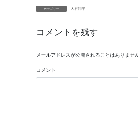
で
(
開
新
き
し
大谷翔平
カテゴリー
ま
い
す
ウ
)
ィ
ン
ド
コメントを残す
ウ
で
開
き
ま
す
)
メールアドレスが公開されることはありませ
コメント