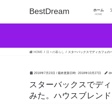
コ
ナ
ン
ビ
BestDream
ホーム
テ
ゲ
HOME
ン
ー
ツ
シ
へ
ョ
ス
ン
キ
に
ッ
移
HOME
日々の暮らし
スターバックスでディカフェの
プ
動
2018年7月23日
/ 最終更新日時 :
2018年10月27日
dr
スターバックスでディ
みた。ハウスブレンド