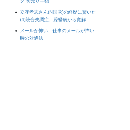
ク 初売り半額
立花孝志さん(N国党)の経歴に驚いた
(4)統合失調症、躁鬱病から寛解
メールが怖い、仕事のメールが怖い
時の対処法