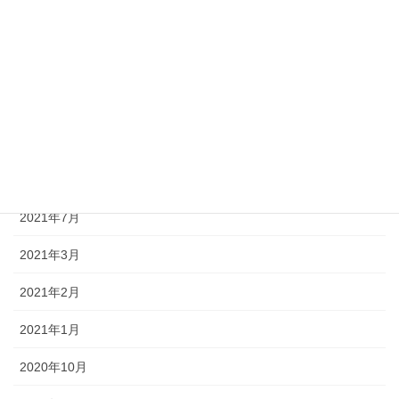
Macの日本語入力で変換候補表示文字のフォントを変更する方法
に
dreamer
より
MacBookの液晶画面に線が入るようになり、修理して復旧した件
縦線、横線
に
dreamer
より
MacBookの液晶画面に線が入るようになり、修理して復旧した件
縦線、横線
に
岡本
より
アーカイブ
2021年7月
2021年3月
2021年2月
2021年1月
2020年10月