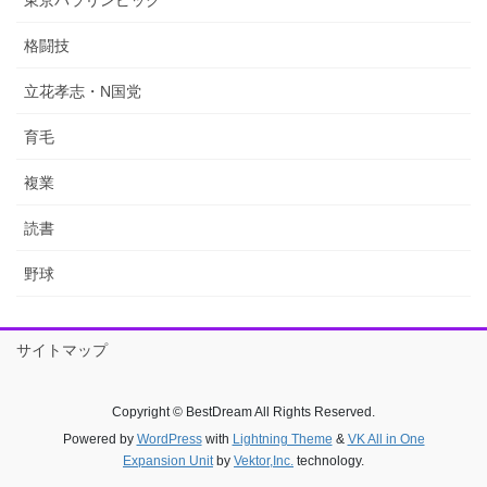
格闘技
立花孝志・N国党
育毛
複業
読書
野球
サイトマップ
Copyright © BestDream All Rights Reserved.
Powered by
WordPress
with
Lightning Theme
&
VK All in One
Expansion Unit
by
Vektor,Inc.
technology.