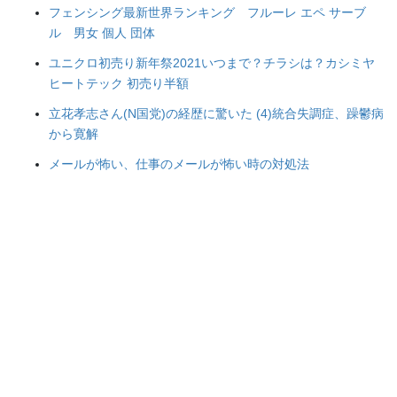
フェンシング最新世界ランキング フルーレ エペ サーブ
ル 男女 個人 団体
ユニクロ初売り新年祭2021いつまで？チラシは？カシミヤ
ヒートテック 初売り半額
立花孝志さん(N国党)の経歴に驚いた (4)統合失調症、躁鬱病
から寛解
メールが怖い、仕事のメールが怖い時の対処法